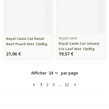
Royal Canin
Royal Canin Cat Renal
Royal Canin Cat Urinary
Beef Pouch Wet 12x85g
S/o Loaf Wet 12x85g
21,06 €
19,57 €
Afficher
par page
Pages
Vous lisez actuellement la page
Page
Page
Page
1
2
3
...
32