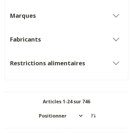
Marques
filter
Fabricants
filter
Restrictions alimentaires
filter
Articles
1
-
24
sur
746
Trier par: