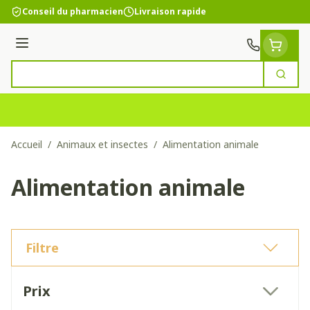
Aller au contenu
Conseil du pharmacien
Livraison rapide
Menu
Cherc
Rechercher
Accueil
/
Animaux et insectes
/
Alimentation animale
Alimentation animale
Filtre
Passer à la liste des produits
Prix
filter