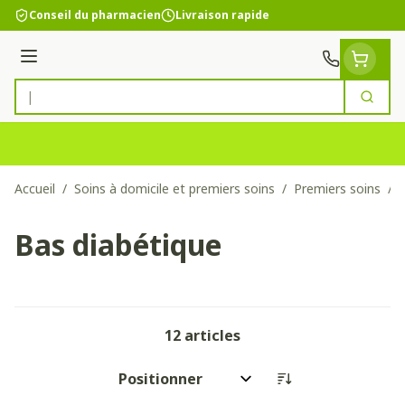
Aller au contenu
Conseil du pharmacien
Livraison rapide
Menu
Cherc
Rechercher
Accueil
/
Soins à domicile et premiers soins
/
Premiers soins
/
Bas diabétique
12
articles
Trier par: