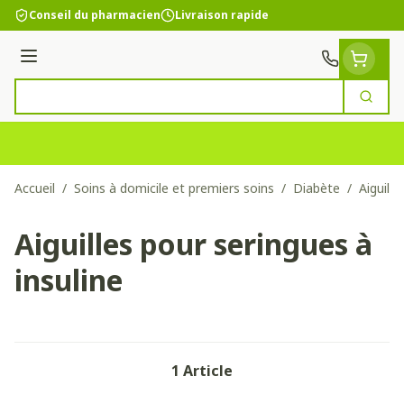
Aller au contenu
Conseil du pharmacien
Livraison rapide
Menu
Cherc
Rechercher
Accueil
/
Soins à domicile et premiers soins
/
Diabète
/
Aiguille
Aiguilles pour seringues à
insuline
1
Article