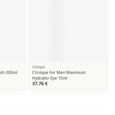
Yeux
s
Afficher plus
anti-insectes
Senteur
Clinique
ash 200ml
Clinique For Men Maximum
Hydrator Eye 15ml
37,76 €
CBD