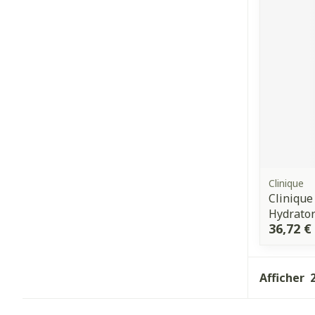
Cheveux
Piluliers et a
Soins du visa
Taches de pig
Peau sensible 
irritée
Clinique
Peau mixte
Cliniqu
Hydrator
Peau terne
36,72 €
Afficher plus
Afficher
Ronflement