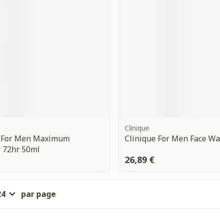
Ombres à paupières
Massage
Afficher plus
Afficher plu
ccessoires
Masques chirurgique
ge
Compléments
Répulsifs 
nutritionnels
mentation
- peau
Clinique
e For Men Maximum
Clinique For Men Face W
 72hr 50ml
26,89 €
par page
Autobronzants
Rasage