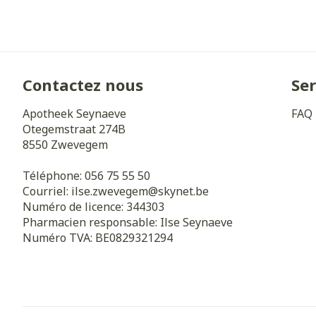
Contactez nous
Ser
Apotheek Seynaeve
FAQ
Otegemstraat 274B
8550
Zwevegem
Téléphone:
056 75 55 50
Courriel:
ilse.zwevegem@
skynet.be
Numéro de licence:
344303
Pharmacien responsable:
Ilse Seynaeve
Numéro TVA:
BE0829321294