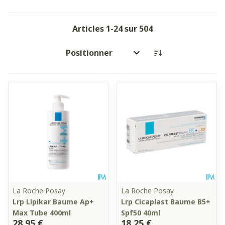
Articles
1
-
24
sur
504
Trier par:
La Roche Posay
La Roche Posay
Lrp Lipikar Baume Ap+
Lrp Cicaplast Baume B5+
Max Tube 400ml
Spf50 40ml
28,95 €
18,25 €