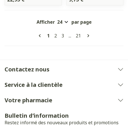
Afficher
par page
Pages
Vous lisez actuellement la page
Page
Page
Page
1
2
3
...
21
Contactez nous
Service à la clientèle
Votre pharmacie
Bulletin d’information
Restez informé des nouveaux produits et promotions