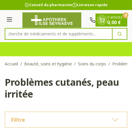
Diapositive 1 de 1
Aller au contenu
Conseil du pharmacien
Livraison rapide
0
0 articles
Menu
0,00 €
Recherche de médicaments et de suppléments...
Cherc
Rechercher
Accueil
/
Beauté, soins et hygiène
/
Soins du corps
/
Problèmes
Problèmes cutanés, peau
irritée
Filtre