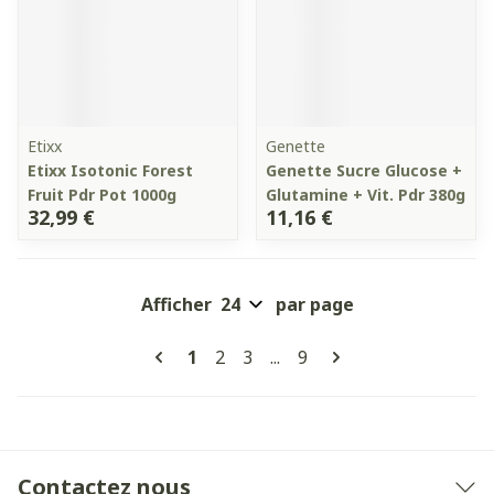
Etixx
Genette
Etixx Isotonic Forest
Genette Sucre Glucose +
Fruit Pdr Pot 1000g
Glutamine + Vit. Pdr 380g
32,99 €
11,16 €
Afficher
par page
Pages
Vous lisez actuellement la page
Page
Page
Page
1
2
3
...
9
Contactez nous