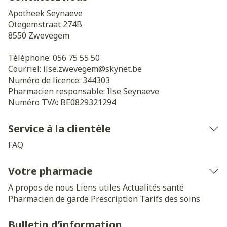
Apotheek Seynaeve
Otegemstraat 274B
8550
Zwevegem
Téléphone:
056 75 55 50
Courriel:
ilse.zwevegem@
skynet.be
Numéro de licence:
344303
Pharmacien responsable:
Ilse Seynaeve
Numéro TVA:
BE0829321294
Service à la clientèle
FAQ
Votre pharmacie
A propos de nous
Liens utiles
Actualités santé
Pharmacien de garde
Prescription
Tarifs des soins
Bulletin d’information