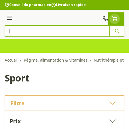
Aller au contenu
Conseil du pharmacien
Livraison rapide
Menu
Cherc
Rechercher
Accueil
/
Régime, alimentation & vitamines
/
Nutrithérapie et bi
Sport
Filtre
Passer à la liste des produits
Prix
filter