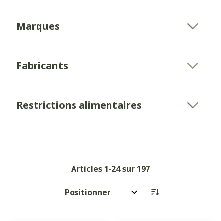
Marques
filter
Fabricants
filter
Restrictions alimentaires
filter
Articles
1
-
24
sur
197
Trier par: