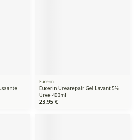
Yeux
s
Afficher plus
anti-insectes
Senteur
Eucerin
ussante
Eucerin Urearepair Gel Lavant 5%
Uree 400ml
23,95 €
CBD