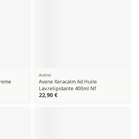
Avene
Creme
Avene Xeracalm Ad Huile
Lav.relipidante 400ml Nf
22,90 €