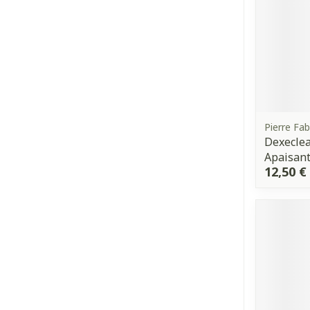
Pierre Fa
Dexeclea
Apaisan
12,50 €