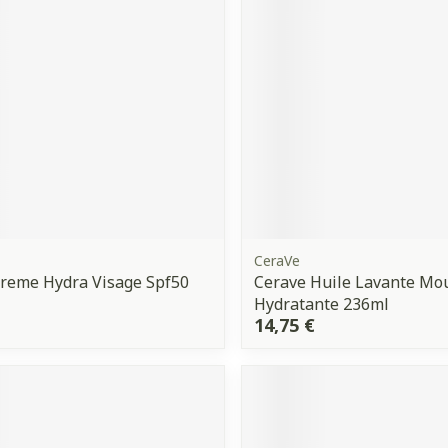
Ombres à paupières
Massage
Afficher plus
Afficher plu
ccessoires
Masques chirurgique
ge
Compléments
Répulsifs 
nutritionnels
mentation
- peau
CeraVe
reme Hydra Visage Spf50
Cerave Huile Lavante Mo
Hydratante 236ml
14,75 €
Autobronzants
Rasage