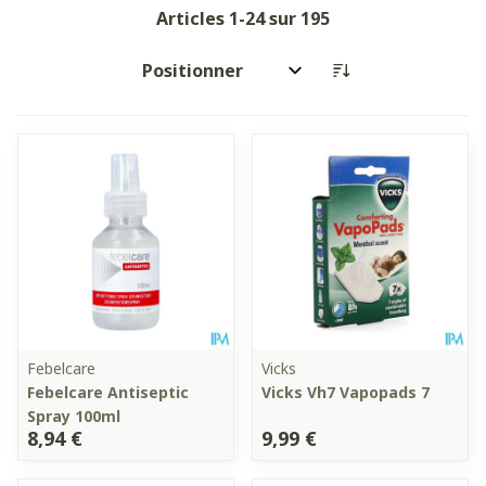
Articles
1
-
24
sur
195
Trier par:
Febelcare
Vicks
Febelcare Antiseptic
Vicks Vh7 Vapopads 7
Spray 100ml
8,94 €
9,99 €