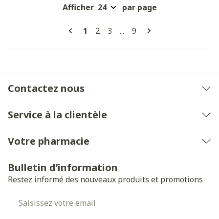
Afficher
par page
Pages
Vous lisez actuellement la page
Page
Page
Page
1
2
3
...
9
Contactez nous
Service à la clientèle
Votre pharmacie
Bulletin d’information
Restez informé des nouveaux produits et promotions
Adresse mail