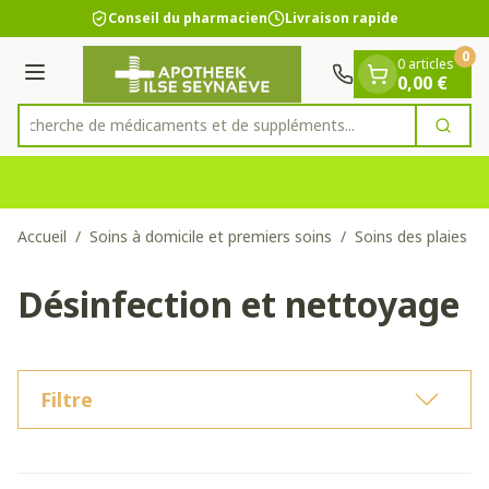
Diapositive 1 de 1
Aller au contenu
Conseil du pharmacien
Livraison rapide
0
0 articles
Menu
0,00 €
Recherche de médicaments et de suppléments..
Cherc
Rechercher
Accueil
/
Soins à domicile et premiers soins
/
Soins des plaies
/
Désinfection et nettoyage
Filtre