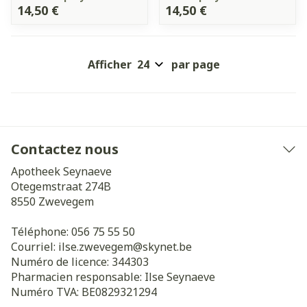
14,50 €
14,50 €
Afficher
par page
Contactez nous
Apotheek Seynaeve
Otegemstraat 274B
8550
Zwevegem
Téléphone:
056 75 55 50
Courriel:
ilse.zwevegem@
skynet.be
Numéro de licence:
344303
Pharmacien responsable:
Ilse Seynaeve
Numéro TVA:
BE0829321294