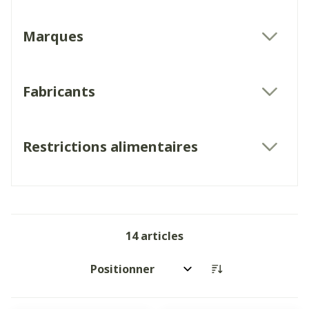
Marques
filter
Fabricants
filter
Restrictions alimentaires
filter
14
articles
Trier par: