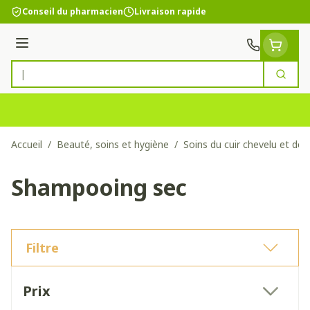
Aller au contenu
Conseil du pharmacien
Livraison rapide
Menu
Cherc
Rechercher
Accueil
/
Beauté, soins et hygiène
/
Soins du cuir chevelu et de
Shampooing sec
Filtre
Passer à la liste des produits
Prix
filter