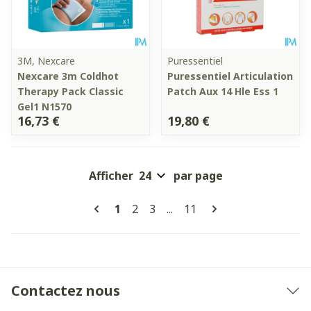
3M, Nexcare
Puressentiel
Nexcare 3m Coldhot
Puressentiel Articulation
Therapy Pack Classic
Patch Aux 14 Hle Ess 1
Gel1 N1570
16,73 €
19,80 €
Afficher
par page
Pages
Vous lisez actuellement la page
Page
Page
Page
1
2
3
...
11
Contactez nous