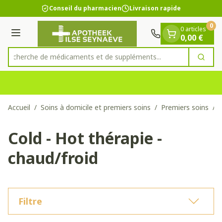
Diapositive 1 de 1
Aller au contenu
Conseil du pharmacien
Livraison rapide
0
0 articles
Menu
0,00 €
Recherche de médicaments et de suppléments...
Cherc
Rechercher
Accueil
/
Soins à domicile et premiers soins
/
Premiers soins
/
Cold - Hot thérapie -
chaud/froid
Filtre