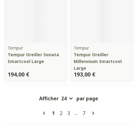
Tempur
Tempur
Tempur Oreiller Sonata
Tempur Oreiller
Smartcool Large
Millennium Smartcool
Large
194,00 €
193,00 €
Afficher
par page
Pages
Vous lisez actuellement la page
Page
Page
Page
1
2
3
...
7