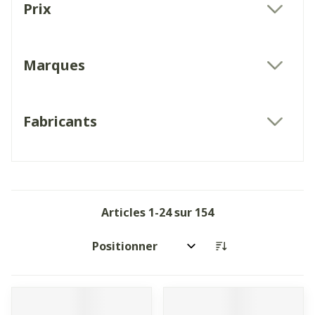
Prix
filter
Marques
filter
Fabricants
filter
Articles
1
-
24
sur
154
Trier par: