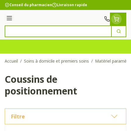
Aller au contenu
Conseil du pharmacien
Livraison rapide
Menu
Cherc
Rechercher
Accueil
/
Soins à domicile et premiers soins
/
Matériel paramédi
Coussins de
positionnement
Filtre
Passer à la liste des produits