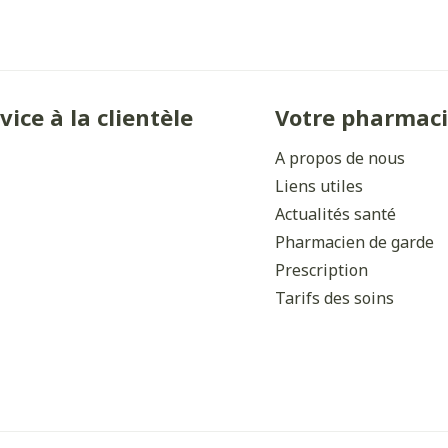
Ombres à paupières
Massage
Afficher plus
Afficher plu
ccessoires
Masques chirurgique
vice à la clientèle
Votre pharmac
ge
Compléments
Répulsifs 
A propos de nous
nutritionnels
Liens utiles
mentation
Actualités santé
- peau
Pharmacien de garde
Prescription
Tarifs des soins
Autobronzants
Rasage