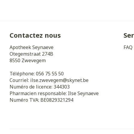
Cheveux
Piluliers et a
Contactez nous
Ser
Soins du visa
Apotheek Seynaeve
FAQ
Otegemstraat 274B
Taches de pig
8550
Zwevegem
Peau sensible 
irritée
Téléphone:
056 75 55 50
Courriel:
ilse.zwevegem@
skynet.be
Peau mixte
Numéro de licence:
344303
Peau terne
Pharmacien responsable:
Ilse Seynaeve
Numéro TVA:
BE0829321294
Afficher plus
Ronflement