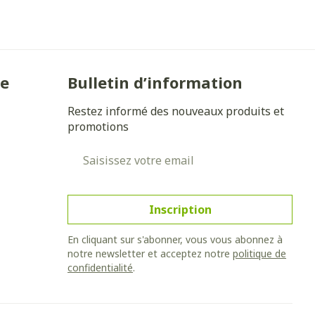
Yeux
s
Afficher plus
ie
Bulletin d’information
anti-insectes
Senteur
Restez informé des nouveaux produits et
promotions
Adresse mail
Inscription
En cliquant sur s'abonner, vous vous abonnez à
notre newsletter et acceptez notre
politique de
confidentialité
.
CBD