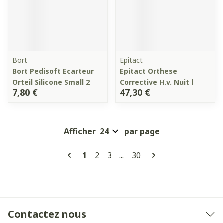
Bort
Epitact
Bort Pedisoft Ecarteur
Epitact Orthese
Orteil Silicone Small 2
Corrective H.v. Nuit l
7,80 €
47,30 €
Afficher
par page
Pages
Vous lisez actuellement la page
Page
Page
Page
1
2
3
...
30
Contactez nous