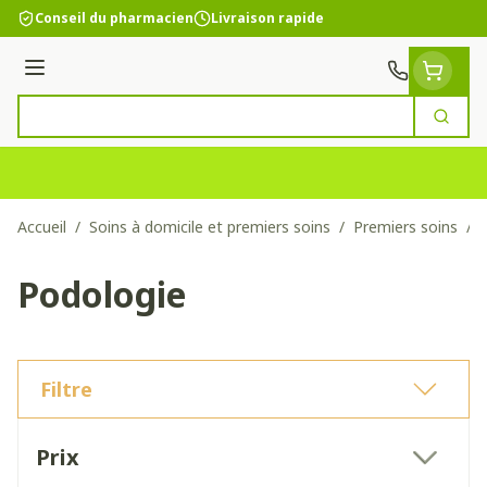
Aller au contenu
Conseil du pharmacien
Livraison rapide
Menu
Cherc
Rechercher
Accueil
/
Soins à domicile et premiers soins
/
Premiers soins
/
Podologie
Filtre
Passer à la liste des produits
Prix
filter