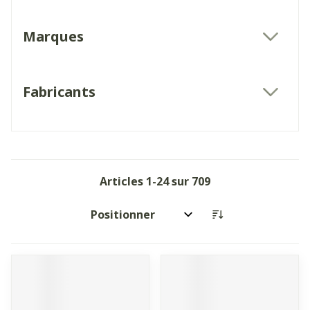
Marques
filter
Fabricants
filter
Articles
1
-
24
sur
709
Trier par: