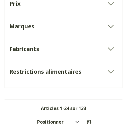
Prix
filter
Marques
filter
Fabricants
filter
Restrictions alimentaires
filter
Articles
1
-
24
sur
133
Trier par: