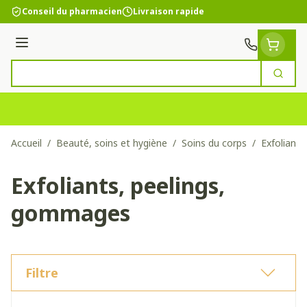
Aller au contenu
Conseil du pharmacien
Livraison rapide
Menu
Cherc
Rechercher
Accueil
/
Beauté, soins et hygiène
/
Soins du corps
/
Exfoliant
Exfoliants, peelings,
gommages
Filtre
Passer à la liste des produits