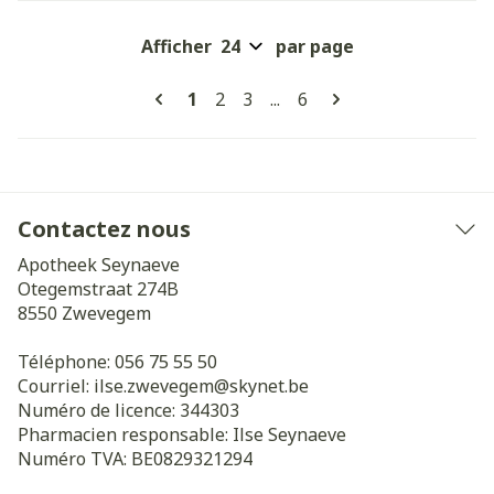
Afficher
par page
Pages
Vous lisez actuellement la page
Page
Page
Page
1
2
3
...
6
Contactez nous
Apotheek Seynaeve
Otegemstraat 274B
8550
Zwevegem
Téléphone:
056 75 55 50
Courriel:
ilse.zwevegem@
skynet.be
Numéro de licence:
344303
Pharmacien responsable:
Ilse Seynaeve
Numéro TVA:
BE0829321294