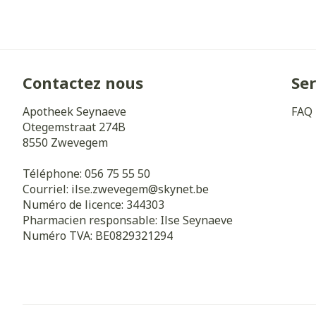
Cheveux
Piluliers et a
Contactez nous
Ser
Soins du visa
Apotheek Seynaeve
FAQ
Otegemstraat 274B
Taches de pig
8550
Zwevegem
Peau sensible 
irritée
Téléphone:
056 75 55 50
Courriel:
ilse.zwevegem@
skynet.be
Peau mixte
Numéro de licence:
344303
Peau terne
Pharmacien responsable:
Ilse Seynaeve
Numéro TVA:
BE0829321294
Afficher plus
Ronflement