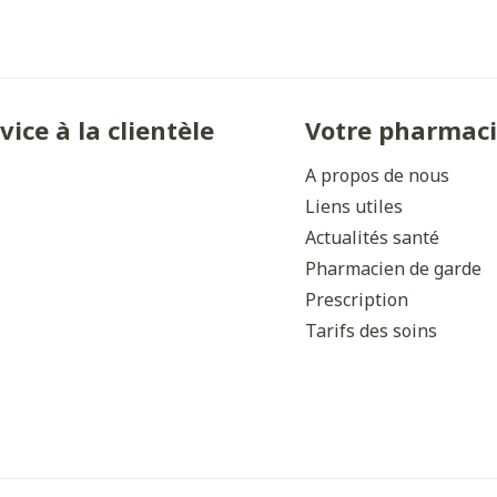
Ombres à paupières
Massage
Afficher plus
Afficher plu
ccessoires
Masques chirurgique
vice à la clientèle
Votre pharmac
ge
Compléments
Répulsifs 
A propos de nous
nutritionnels
Liens utiles
mentation
Actualités santé
- peau
Pharmacien de garde
Prescription
Tarifs des soins
Autobronzants
Rasage