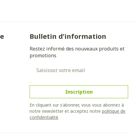
Yeux
s
Afficher plus
ie
Bulletin d’information
anti-insectes
Senteur
Restez informé des nouveaux produits et
promotions
Adresse mail
Inscription
En cliquant sur s'abonner, vous vous abonnez à
notre newsletter et acceptez notre
politique de
confidentialité
.
CBD