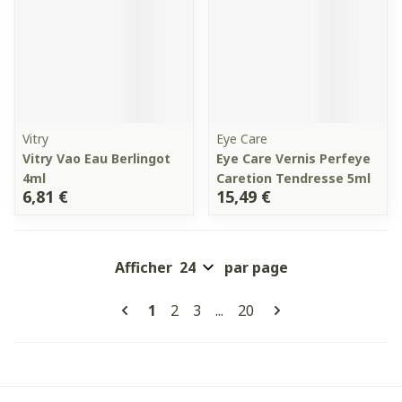
Vitry
Eye Care
Vitry Vao Eau Berlingot
Eye Care Vernis Perfeye
4ml
Caretion Tendresse 5ml
6,81 €
15,49 €
Afficher
par page
Pages
Vous lisez actuellement la page
Page
Page
Page
1
2
3
...
20