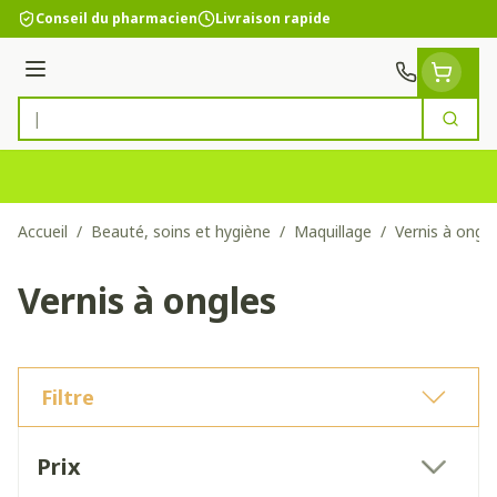
Aller au contenu
Conseil du pharmacien
Livraison rapide
Menu
Cherc
Rechercher
Accueil
/
Beauté, soins et hygiène
/
Maquillage
/
Vernis à ongle
Vernis à ongles
Filtre
Passer à la liste des produits
Prix
filter