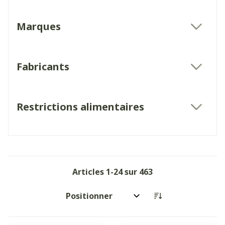
Marques
filter
Fabricants
filter
Restrictions alimentaires
filter
Articles
1
-
24
sur
463
Trier par: