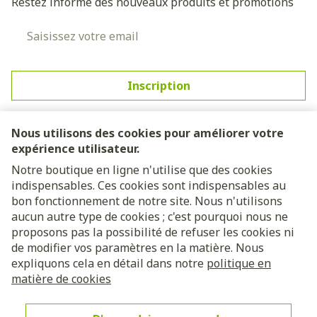
Restez informé des nouveaux produits et promotions
Adresse mail
Inscription
En cliquant sur s'abonner, vous vous abonnez à notre
newsletter et acceptez notre
politique de confidentialité
.
Nous utilisons des cookies pour améliorer votre
expérience utilisateur.
Notre boutique en ligne n'utilise que des cookies
indispensables. Ces cookies sont indispensables au
bon fonctionnement de notre site. Nous n'utilisons
aucun autre type de cookies ; c'est pourquoi nous ne
proposons pas la possibilité de refuser les cookies ni
de modifier vos paramètres en la matière. Nous
expliquons cela en détail dans notre
politique en
Liens légaux
matière de cookies