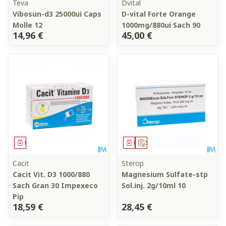
Teva
Dvital
Vibosun-d3 25000ui Caps
D-vital Forte Orange
Molle 12
1000mg/880ui Sach 90
14,96 €
45,00 €
Médicament
Médicament
Sur prescription
Cacit
Sterop
Cacit Vit. D3 1000/880
Magnesium Sulfate-stp
Sach Gran 30 Impexeco
Sol.inj. 2g/10ml 10
Pip
18,59 €
28,45 €