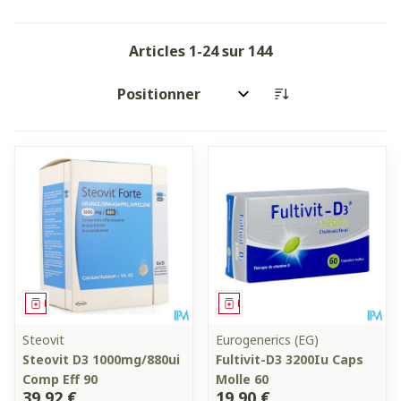
Articles
1
-
24
sur
144
Trier par:
Médicament
Médicament
Steovit
Eurogenerics (EG)
Steovit D3 1000mg/880ui
Fultivit-D3 3200Iu Caps
Comp Eff 90
Molle 60
39,92 €
19,90 €