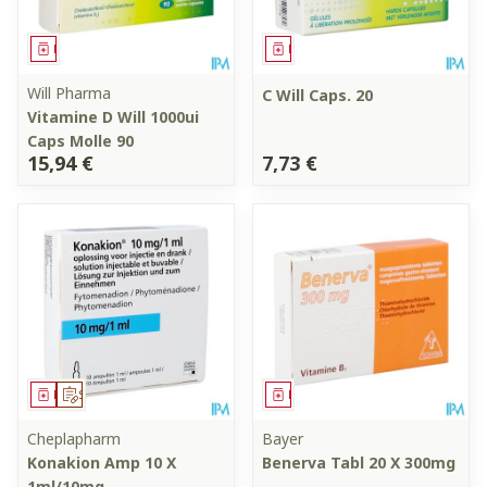
Médicament
Médicament
Will Pharma
C Will Caps. 20
Vitamine D Will 1000ui
Caps Molle 90
15,94 €
7,73 €
Médicament
Sur prescription
Médicament
Cheplapharm
Bayer
Konakion Amp 10 X
Benerva Tabl 20 X 300mg
1ml/10mg