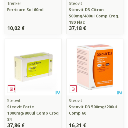
Trenker
Steovit
Ferricure Sol 60ml
Steovit D3 Citron
500mg/400ui Comp Croq.
180 Flac
10,02 €
37,18 €
Médicament
Médicament
Steovit
Steovit
Steovit Forte
Steovit D3 500mg/200ui
1000mg/800ui Comp Croq
Comp 60
84
37,86 €
16,21 €