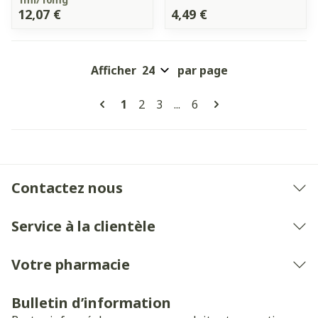
12,07 €
4,49 €
Afficher
par page
Pages
Vous lisez actuellement la page
Page
Page
Page
1
2
3
...
6
Contactez nous
Service à la clientèle
Votre pharmacie
Bulletin d’information