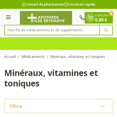
Diapositive 1 de 1
Aller au contenu
Conseil du pharmacien
Livraison rapide
0
0 articles
Menu
0,00 €
Recherche de médicaments et de supplément
Cherc
Rechercher
Accueil
/
Médicaments
/
Minéraux, vitamines et toniques
Minéraux, vitamines et
toniques
Filtre