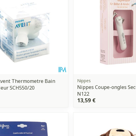
Autobronzants
Rasage
 Avent Thermometre Bain
Nippes
Nippes Coupe-ongles Sec
Fleur SCH550/20
N122
13,59 €