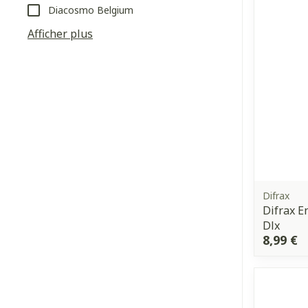
Soins du visag
Diacosmo Belgium
Diagnostique
Afficher plus
Cheveux
Piluliers et a
Soins du visa
Taches de pig
Peau sensible 
irritée
Difrax
Difrax E
Peau mixte
Dlx
8,99 €
Peau terne
Afficher plus