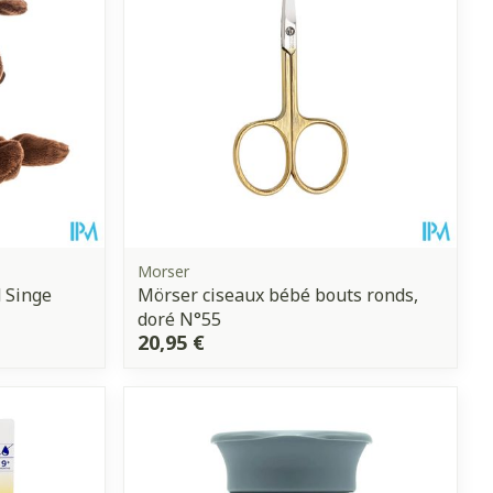
Morser
d Singe
Mörser ciseaux bébé bouts ronds,
doré N°55
20,95 €