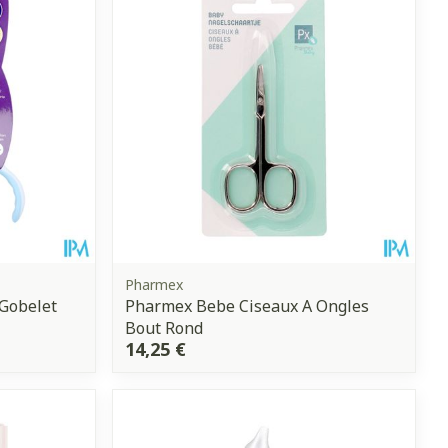
hie
Médications diverses
Eau micellaire
s
Yeux
s
Afficher plus
anti-insectes
Senteur
Pharmex
 Gobelet
Pharmex Bebe Ciseaux A Ongles
Bout Rond
14,25 €