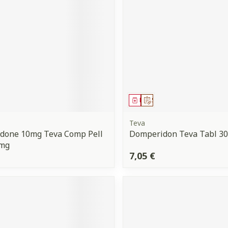
ment
 prescription
Médicament
Sur prescription
Teva
done 10mg Teva Comp Pell
Domperidon Teva Tabl 30
0mg
7,05 €