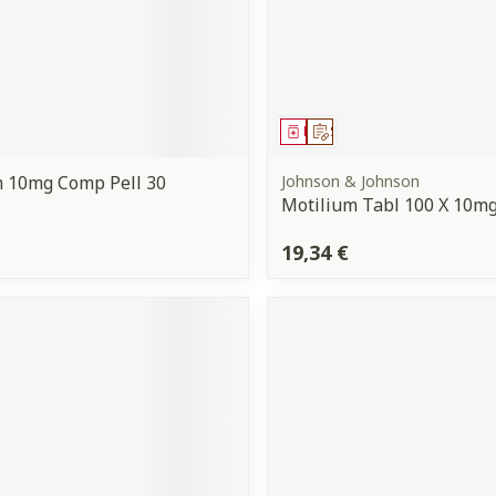
ment
 prescription
Médicament
Sur prescription
m 10mg Comp Pell 30
Johnson & Johnson
Motilium Tabl 100 X 10m
19,34 €