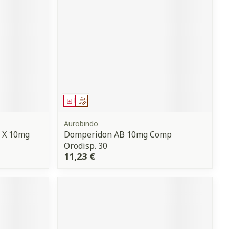
Médicament
Sur prescription
Aurobindo
 X 10mg
Domperidon AB 10mg Comp
Orodisp. 30
11,23 €