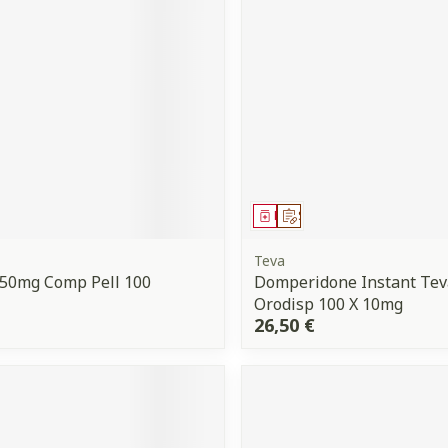
Ombres à paupières
Massage
Afficher plus
Afficher plu
ccessoires
Masques chirurgique
ge
Compléments
Répulsifs 
nutritionnels
mentation
ment
 prescription
Médicament
Sur prescription
- peau
Teva
 50mg Comp Pell 100
Domperidone Instant Te
Orodisp 100 X 10mg
26,50 €
Autobronzants
Rasage