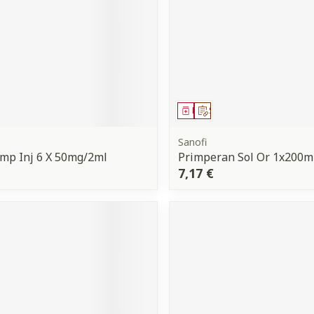
ment
 prescription
Médicament
Sur prescription
Sanofi
Amp Inj 6 X 50mg/2ml
Primperan Sol Or 1x200m
7,17 €