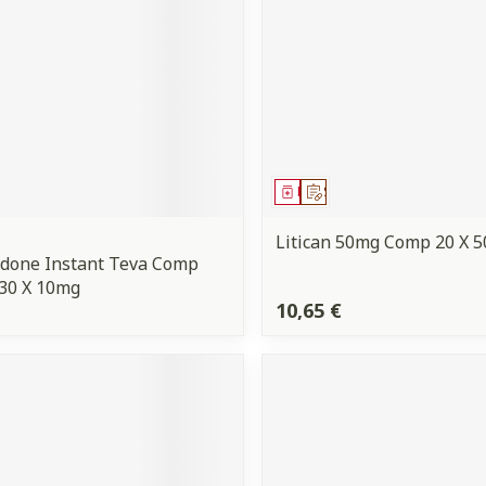
ment
 prescription
Médicament
Sur prescription
Litican 50mg Comp 20 X 
done Instant Teva Comp
30 X 10mg
10,65 €