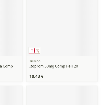
Yeux
s
Afficher plus
anti-insectes
Senteur
Médicament
Sur prescription
Truvion
va Comp
Itoprom 50mg Comp Pell 20
10,43 €
CBD