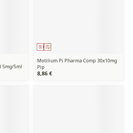
Médicament
Sur prescription
Motilium Pi Pharma Comp 30x10mg
l 5mg/5ml
Pip
8,86 €