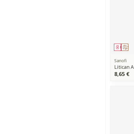
Médica
Sur
Sanofi
Litican 
8,65 €