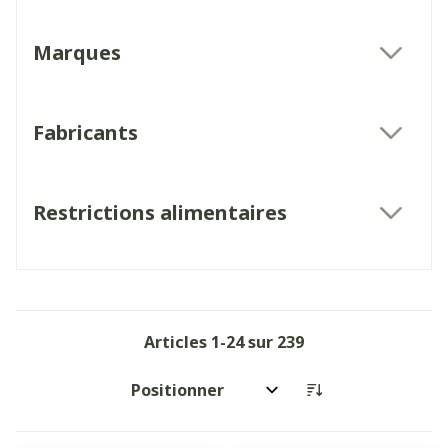
Marques
filter
Fabricants
filter
Restrictions alimentaires
filter
Articles
1
-
24
sur
239
Trier par: