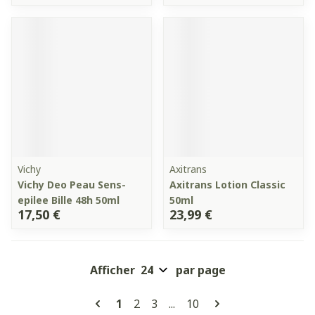
Vichy
Axitrans
Vichy Deo Peau Sens-
Axitrans Lotion Classic
epilee Bille 48h 50ml
50ml
17,50 €
23,99 €
Afficher
par page
Pages
Vous lisez actuellement la page
Page
Page
Page
1
2
3
...
10