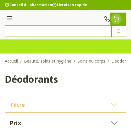
Aller au contenu
Conseil du pharmacien
Livraison rapide
Menu
Cherc
Rechercher
Accueil
/
Beauté, soins et hygiène
/
Soins du corps
/
Déodoran
Déodorants
Filtre
Passer à la liste des produits
Prix
filter