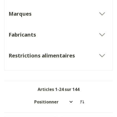
Marques
filter
Fabricants
filter
Restrictions alimentaires
filter
Articles
1
-
24
sur
144
Trier par: