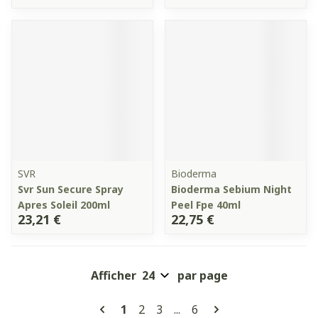
SVR
Bioderma
Svr Sun Secure Spray
Bioderma Sebium Night
Apres Soleil 200ml
Peel Fpe 40ml
23,21 €
22,75 €
Afficher
par page
Pages
Vous lisez actuellement la page
Page
Page
Page
1
2
3
...
6