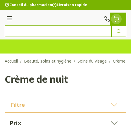
Aller au contenu
Conseil du pharmacien
Livraison rapide
Menu
Cherc
Rechercher
Accueil
/
Beauté, soins et hygiène
/
Soins du visage
/
Crème de
Crème de nuit
Filtre
Passer à la liste des produits
Prix
filter