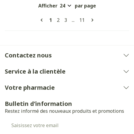
Afficher
par page
Pages
Vous lisez actuellement la page
Page
Page
Page
1
2
3
...
11
Contactez nous
Service à la clientèle
Votre pharmacie
Bulletin d’information
Restez informé des nouveaux produits et promotions
Adresse mail