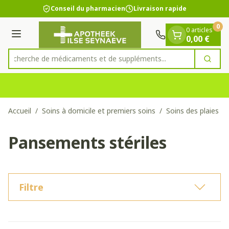
Diapositive 1 de 1
Aller au contenu
Conseil du pharmacien
Livraison rapide
0
0 articles
Menu
0,00 €
Recherche de médicaments et de supplément
Cherc
Rechercher
Accueil
/
Soins à domicile et premiers soins
/
Soins des plaies
/
Pansements stériles
Filtre