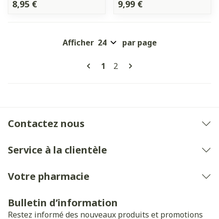
8,95 €
9,99 €
Afficher
par page
Pages
Vous lisez actuellement la pa
Page
1
2
Contactez nous
Service à la clientèle
Votre pharmacie
Bulletin d’information
Restez informé des nouveaux produits et promotions