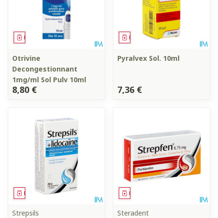
Médicament
Médicament
Otrivine
Pyralvex Sol. 10ml
Decongestionnant
1mg/ml Sol Pulv 10ml
8,80 €
7,36 €
Médicament
Médicament
Strepsils
Steradent