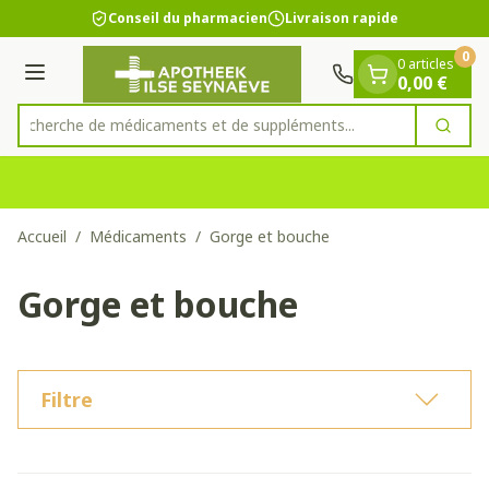
Diapositive 1 de 1
Aller au contenu
Conseil du pharmacien
Livraison rapide
0
0 articles
Menu
0,00 €
Recherche de médicaments et de
Cherc
Rechercher
Accueil
/
Médicaments
/
Gorge et bouche
Gorge et bouche
Filtre