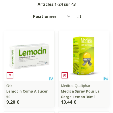
Articles
1
-
24
sur
43
Trier par:
Médicament
Médicament
Gsk
Medica, Qualiphar
Lemocin Comp A Sucer
Medica Spray Pour La
50
Gorge Lemon 30ml
9,20 €
13,44 €