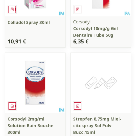
Médicament
Médicament
Corsodyl
Colludol Spray 30ml
Corsodyl 10mg/g Gel
Dentaire Tube 50g
10,91 €
6,35 €
Médicament
Médicament
Corsodyl 2mg/ml
Strepfen 8,75mg Miel-
Solution Bain Bouche
citr.spray Sol Pulv
300ml
Bucc.15ml