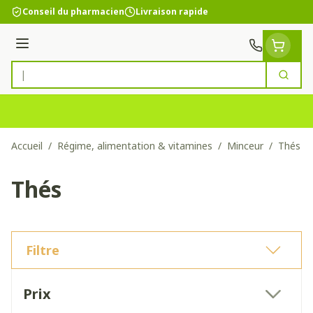
Aller au contenu
Conseil du pharmacien
Livraison rapide
Menu
Cherc
Rechercher
Accueil
/
Régime, alimentation & vitamines
/
Minceur
/
Thés
Thés
Filtre
Passer à la liste des produits
Prix
filter