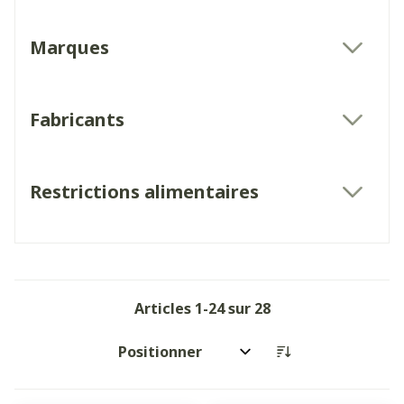
Marques
filter
Fabricants
filter
Restrictions alimentaires
filter
Articles
1
-
24
sur
28
Trier par: