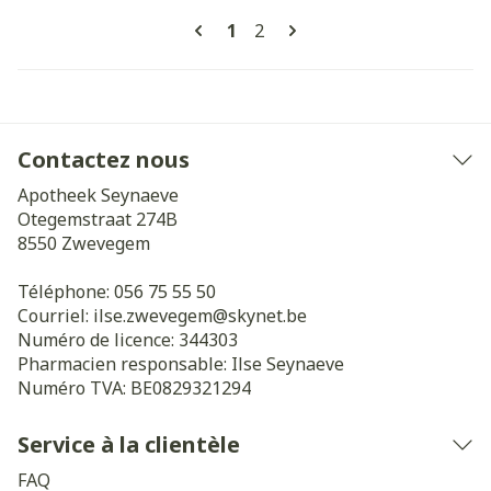
Pages
Vous lisez actuellement la pa
Page
1
2
Contactez nous
Apotheek Seynaeve
Otegemstraat 274B
8550
Zwevegem
Téléphone:
056 75 55 50
Courriel:
ilse.zwevegem@
skynet.be
Numéro de licence:
344303
Pharmacien responsable:
Ilse Seynaeve
Numéro TVA:
BE0829321294
Service à la clientèle
FAQ