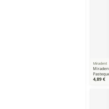
Cheveux
Piluliers et a
Soins du visa
Taches de pig
Peau sensible 
irritée
Miradent
Peau mixte
Miradent
Pastequ
Peau terne
4,89 €
Afficher plus
Ronflement