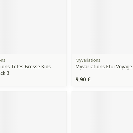
ons
Myvariations
ions Tetes Brosse Kids
Myvariations Etui Voyage
ck 3
9,90 €