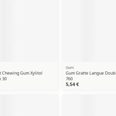
Ombres à paupières
Massage
Afficher plus
Afficher plu
ccessoires
Masques chirurgique
ge
Compléments
Répulsifs 
nutritionnels
mentation
- peau
Gum
 Chewing Gum Xylitol
Gum Gratte Langue Doubl
e 30
760
5,54 €
Autobronzants
Rasage