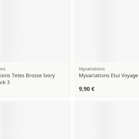
ons
Myvariations
ions Tetes Brosse Ivory
Myvariations Etui Voyage
ck 3
9,90 €