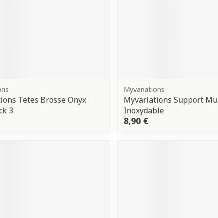
ons
Myvariations
ions Tetes Brosse Onyx
Myvariations Support Mur
ck 3
Inoxydable
8,90 €