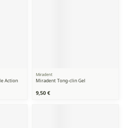
Yeux
s
Afficher plus
anti-insectes
Senteur
Miradent
e Action
Miradent Tong-clin Gel
9,50 €
CBD