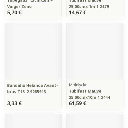
Tubegauz 1,5cmx5m +
Tubifast Mauve
Vinger Zeno
25,00cmx 1m 1 2479
5,70 €
14,67 €
Molnlycke
Bandafix Helanca Avant-
Tubifast Mauve
bras T13-2 9285913
25,00cmx10m 1 2444
3,33 €
61,59 €