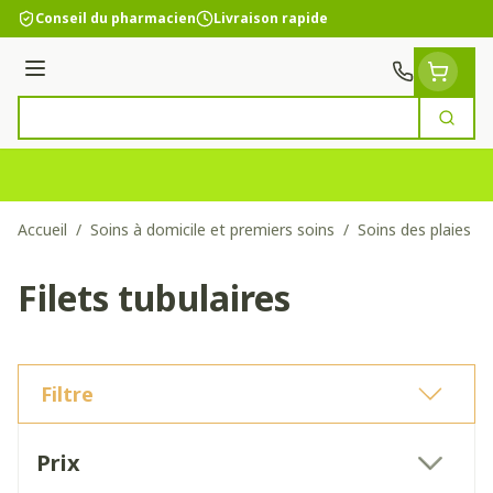
Aller au contenu
Conseil du pharmacien
Livraison rapide
Menu
Cherc
Rechercher
Accueil
/
Soins à domicile et premiers soins
/
Soins des plaies
/
Filets tubulaires
Filtre
Passer à la liste des produits
Prix
filter