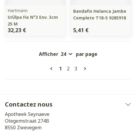
Hartmann
Bandafix Helanca Jambe
StÜlpa Fix N°3 Env. 3cm
Complete T18-5 9285918
25 M
32,23 €
5,41 €
Afficher
par page
Pages
Vous lisez actuellement la pag
Page
Page
1
2
3
Contactez nous
Apotheek Seynaeve
Otegemstraat 274B
8550
Zwevegem