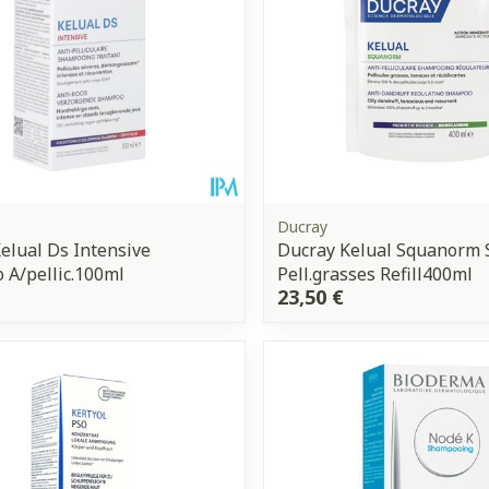
Ducray
elual Ds Intensive
Ducray Kelual Squanorm 
A/pellic.100ml
Pell.grasses Refill400ml
23,50 €