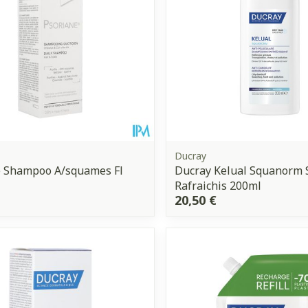
Ducray
e Shampoo A/squames Fl
Ducray Kelual Squanorm 
Rafraichis 200ml
20,50 €