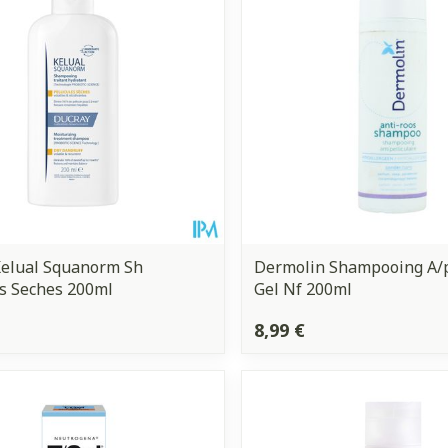
Autobronzants
Rasage
Kelual Squanorm Sh
Dermolin Shampooing A/pe
es Seches 200ml
Gel Nf 200ml
8,99 €