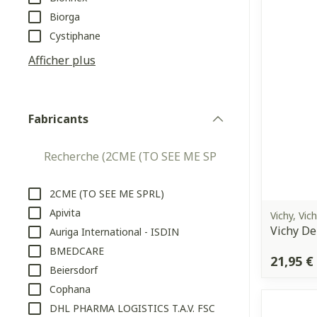
appareils aéro
Tablettes
Biorga
Pieds et jamb
Cystiphane
Accessoires aé
Crème, gel et 
Afficher plus
Pieds secs, call
Oxygène
crevasses
Système respi
Ampoules
Fabricants
Callosités
filter
Cors
Muscles et
articulations
Afficher plus
Aiguilles et s
2CME (TO SEE ME SPRL)
Apivita
Infections
Seringues
Vichy, Vic
Vichy De
Spécifiqueme
Auriga International - ISDIN
Solution injec
les hommes
BMEDCARE
21,95 €
Aiguilles
Beiersdorf
Soins du corps
Poux
Aiguilles stylo
Cophana
Déodorants
DHL PHARMA LOGISTICS T.A.V. FSC
Afficher plus