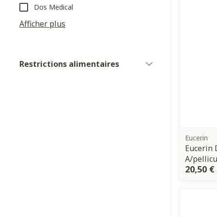
Soins du visag
Dos Medical
Diagnostique
Afficher plus
Cheveux
Piluliers et a
Restrictions alimentaires
filter
Soins du visa
Taches de pig
Peau sensible 
irritée
Eucerin
Eucerin 
Peau mixte
A/pellic
20,50 €
Peau terne
Afficher plus