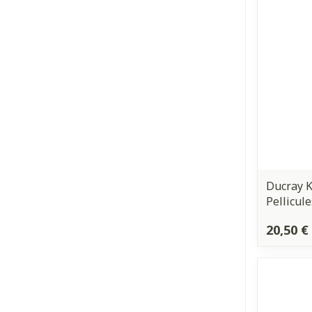
Ronflement
Ducray 
Pellicul
20,50 €