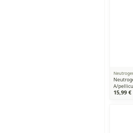
Neutroge
Neutroge
A/pellic
15,99 €