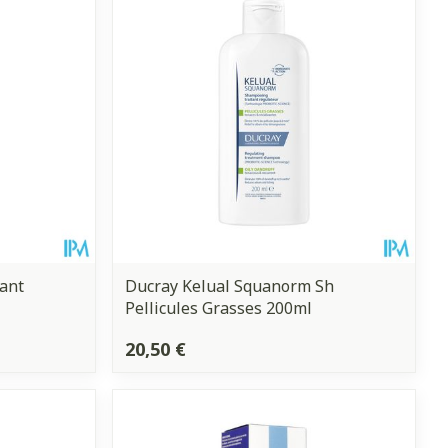
hie
Médications diverses
Eau micellaire
s
Yeux
s
Afficher plus
anti-insectes
Senteur
tant
Ducray Kelual Squanorm Sh
Pellicules Grasses 200ml
20,50 €