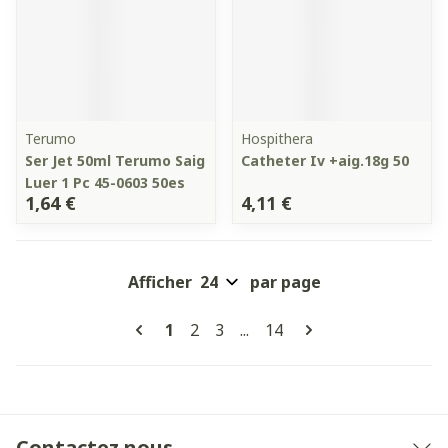
Terumo
Hospithera
Ser Jet 50ml Terumo Saig
Catheter Iv +aig.18g 50
Luer 1 Pc 45-0603 50es
1,64 €
4,11 €
Afficher
par page
Pages
Vous lisez actuellement la page
Page
Page
Page
1
2
3
...
14
Contactez nous