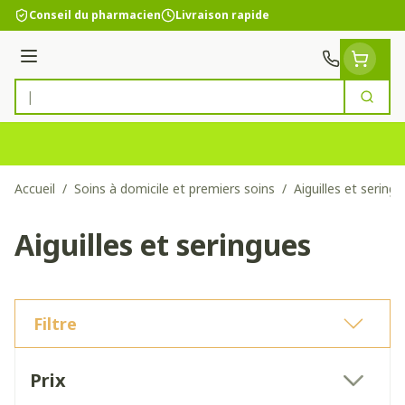
Aller au contenu
Conseil du pharmacien
Livraison rapide
Menu
Cherc
Rechercher
Accueil
/
Soins à domicile et premiers soins
/
Aiguilles et sering
Aiguilles et seringues
Filtre
Passer à la liste des produits
Prix
filter