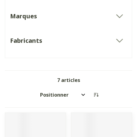
Marques
filter
Fabricants
filter
7
articles
Trier par: