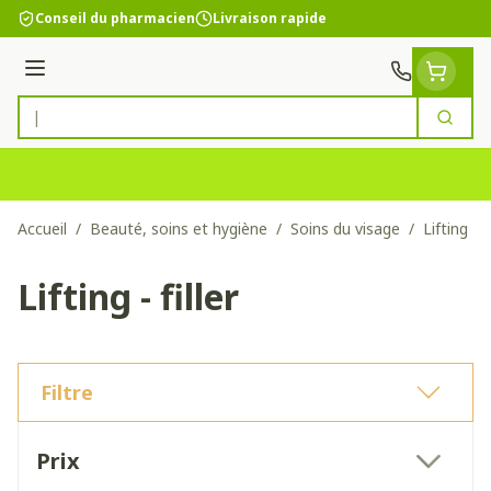
Aller au contenu
Conseil du pharmacien
Livraison rapide
Menu
Cherc
Rechercher
Accueil
/
Beauté, soins et hygiène
/
Soins du visage
/
Lifting - fi
Lifting - filler
Filtre
Passer à la liste des produits
Prix
filter