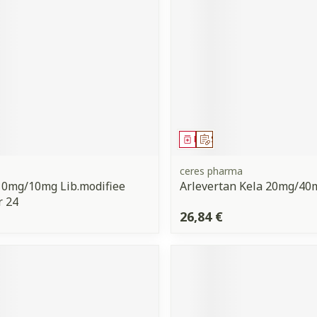
ment
 prescription
Médicament
Sur prescription
ceres pharma
10mg/10mg Lib.modifiee
Arlevertan Kela 20mg/40
r 24
26,84 €