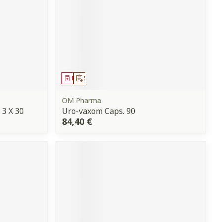
Médicament
Sur prescription
OM Pharma
 3 X 30
Uro-vaxom Caps. 90
84,40 €