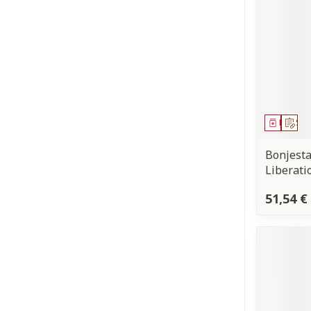
Médica
Sur
Bonjest
Liberati
51,54 €