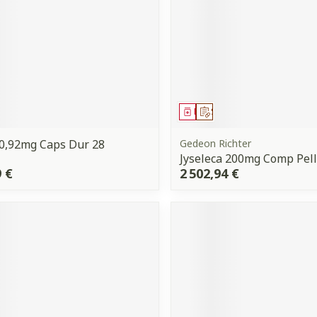
ment
 prescription
Médicament
Sur prescription
0,92mg Caps Dur 28
Gedeon Richter
Jyseleca 200mg Comp Pell
9 €
2 502,94 €