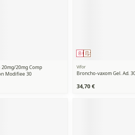
ment
 prescription
Médicament
Sur prescription
a 20mg/20mg Comp
Vifor
Broncho-vaxom Gel. Ad. 3
on Modifiee 30
34,70 €