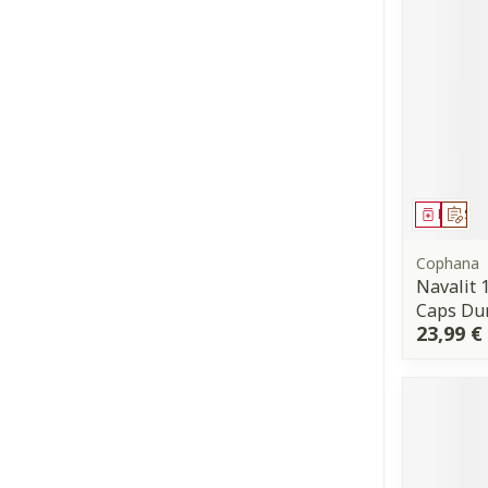
Médica
Sur
Cophana
Navalit 
Caps Du
23,99 €