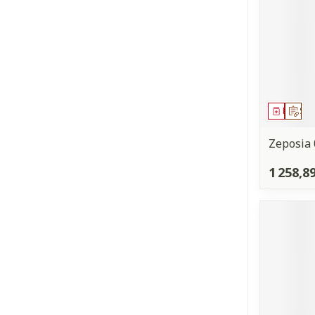
Médica
Sur
Zeposia 
1 258,8