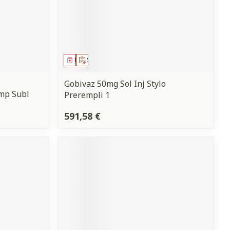
Médicament
Sur prescription
Gobivaz 50mg Sol Inj Stylo
omp Subl
Prerempli 1
591,58 €