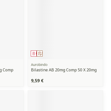
Yeux
s
Afficher plus
anti-insectes
Senteur
Médicament
Sur prescription
Aurobindo
mg Comp
Bilastine AB 20mg Comp 50 X 20mg
9,59 €
CBD