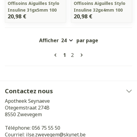
Offisoins Aiguilles Stylo
Offisoins Aiguilles Stylo
Insuline 31gx5mm 100
Insuline 32gx4mm 100
20,98 €
20,98 €
Afficher
par page
Pages
Vous lisez actuellement la pa
Page
1
2
Contactez nous
Apotheek Seynaeve
Otegemstraat 274B
8550
Zwevegem
Téléphone:
056 75 55 50
Courriel:
ilse.zwevegem@
skynet.be