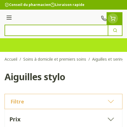
Aller au contenu
Conseil du pharmacien
Livraison rapide
Menu
Cherc
Rechercher
Accueil
/
Soins à domicile et premiers soins
/
Aiguilles et sering
Aiguilles stylo
Filtre
Passer à la liste des produits
Prix
filter