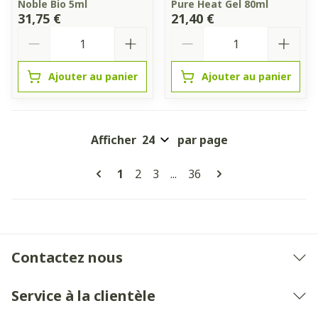
Noble Bio 5ml
Pure Heat Gel 80ml
31,75 €
21,40 €
Quantité
Quantité
Ajouter au panier
Ajouter au panier
Afficher
par page
Pages
Vous lisez actuellement la page
Page
Page
Page
1
2
3
...
36
Contactez nous
Service à la clientèle