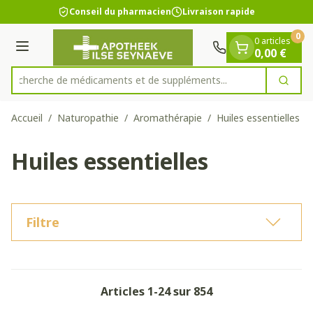
Diapositive 1 de 1
Aller au contenu
Conseil du pharmacien
Livraison rapide
0
0 articles
Menu
0,00 €
Recherche de médicaments et de s
Cherc
Rechercher
Accueil
/
Naturopathie
/
Aromathérapie
/
Huiles essentielles
Huiles essentielles
Filtre
Articles
1
-
24
sur
854