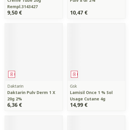
Creme Tube 20g
Pulv 8 Gr 2%
Rempl.3143427
9,50 €
10,47 €
Médicament
Médicament
Daktarin
Gsk
Daktarin Pulv Derm 1 X
Lamisil Once 1 % Sol
20g 2%
Usage Cutane 4g
6,36 €
14,99 €