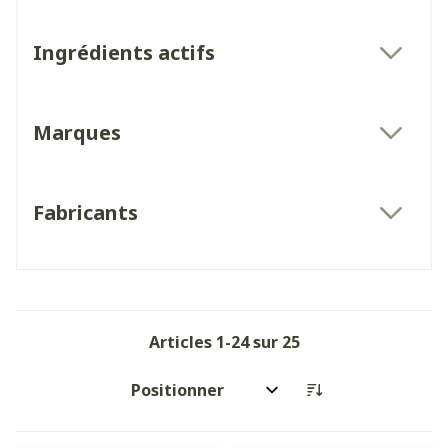
Ingrédients actifs
filter
Marques
filter
Fabricants
filter
Articles
1
-
24
sur
25
Trier par: