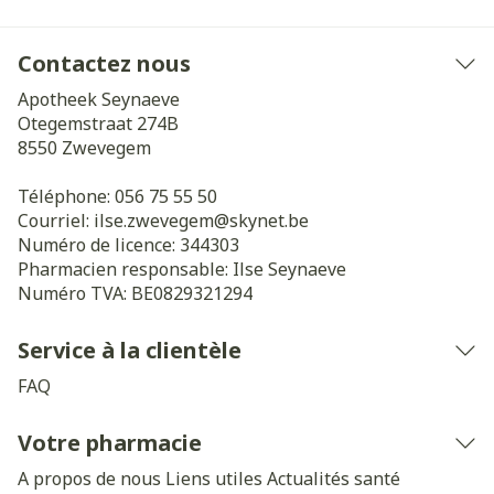
Contactez nous
Apotheek Seynaeve
Otegemstraat 274B
8550
Zwevegem
Téléphone:
056 75 55 50
Courriel:
ilse.zwevegem@
skynet.be
Numéro de licence:
344303
Pharmacien responsable:
Ilse Seynaeve
Numéro TVA:
BE0829321294
Service à la clientèle
FAQ
Votre pharmacie
A propos de nous
Liens utiles
Actualités santé