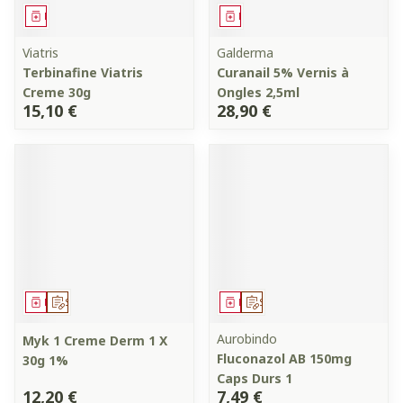
Médicament
Médicament
Viatris
Galderma
Terbinafine Viatris
Curanail 5% Vernis à
Creme 30g
Ongles 2,5ml
15,10 €
28,90 €
Médicament
Sur prescription
Médicament
Sur prescription
Aurobindo
Myk 1 Creme Derm 1 X
Fluconazol AB 150mg
30g 1%
Caps Durs 1
12,20 €
7,49 €