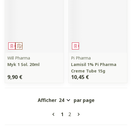
Médicament
Sur prescription
Médicament
Will Pharma
Pi Pharma
Myk 1 Sol. 20ml
Lamisil 1% Pi Pharma
Creme Tube 15g
9,90 €
10,45 €
Afficher
par page
Pages
Vous lisez actuellement la pa
Page
1
2