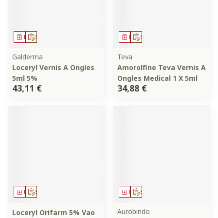
Médicament
Sur prescription
Médicament
Sur prescription
Galderma
Teva
Loceryl Vernis A Ongles
Amorolfine Teva Vernis A
5ml 5%
Ongles Medical 1 X 5ml
43,11 €
34,88 €
Médicament
Sur prescription
Médicament
Sur prescription
Aurobindo
Loceryl Orifarm 5% Vao