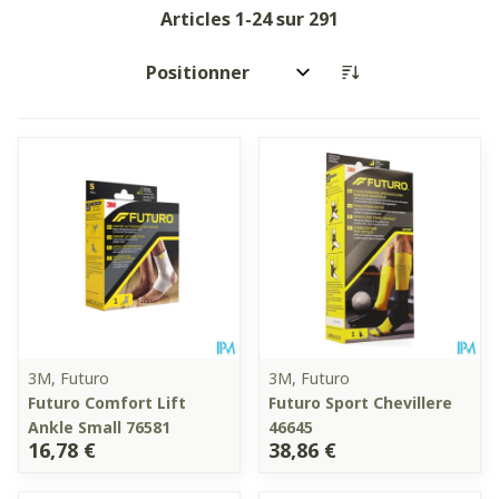
Articles
1
-
24
sur
291
Trier par:
3M, Futuro
3M, Futuro
Futuro Comfort Lift
Futuro Sport Chevillere
Ankle Small 76581
46645
16,78 €
38,86 €