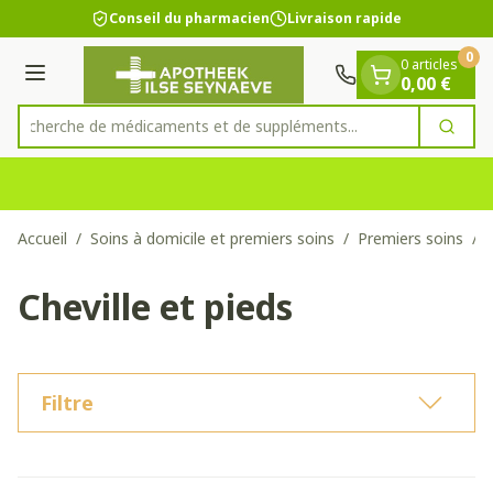
Diapositive 1 de 1
Aller au contenu
Conseil du pharmacien
Livraison rapide
0
0 articles
Menu
0,00 €
Recherche de médicaments et de suppléments.
Cherc
Rechercher
Accueil
/
Soins à domicile et premiers soins
/
Premiers soins
/
Cheville et pieds
Filtre