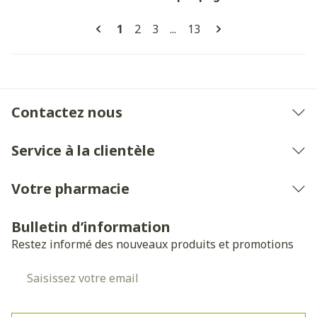
Pages
Vous lisez actuellement la page
Page
Page
Page
1
2
3
...
13
Contactez nous
Service à la clientèle
Votre pharmacie
Bulletin d’information
Restez informé des nouveaux produits et promotions
Adresse mail