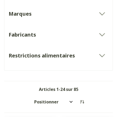
Marques
filter
Fabricants
filter
Restrictions alimentaires
filter
Articles
1
-
24
sur
85
Trier par: