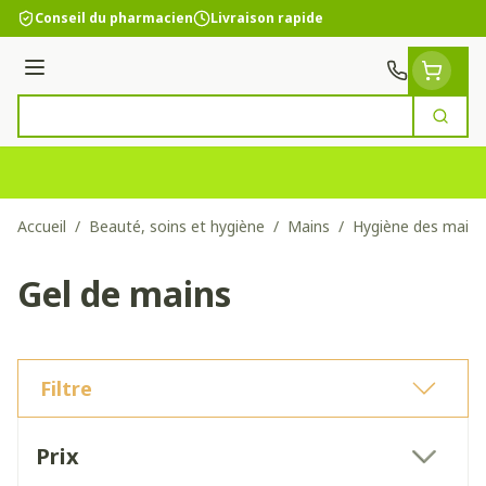
Aller au contenu
Conseil du pharmacien
Livraison rapide
Menu
Cherc
Rechercher
Accueil
/
Beauté, soins et hygiène
/
Mains
/
Hygiène des mains
Gel de mains
Filtre
Passer à la liste des produits
Prix
filter