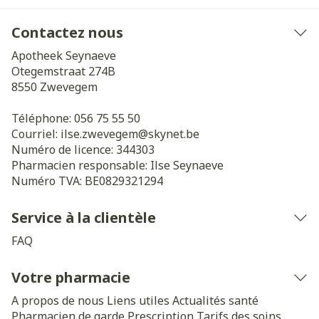
Contactez nous
Apotheek Seynaeve
Otegemstraat 274B
8550
Zwevegem
Téléphone:
056 75 55 50
Courriel:
ilse.zwevegem@
skynet.be
Numéro de licence:
344303
Pharmacien responsable:
Ilse Seynaeve
Numéro TVA:
BE0829321294
Service à la clientèle
FAQ
Votre pharmacie
A propos de nous
Liens utiles
Actualités santé
Pharmacien de garde
Prescription
Tarifs des soins