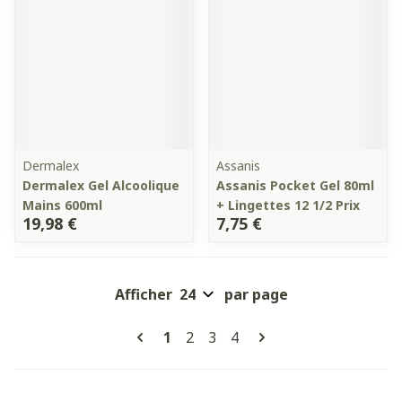
Dermalex
Assanis
Dermalex Gel Alcoolique
Assanis Pocket Gel 80ml
Mains 600ml
+ Lingettes 12 1/2 Prix
19,98 €
7,75 €
Afficher
par page
Pages
Vous lisez actuellement la page
Page
Page
Page
1
2
3
4