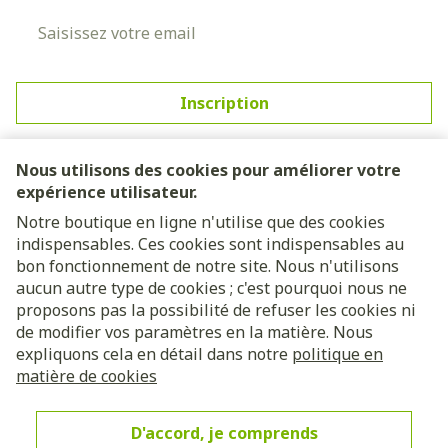
Adresse mail
Inscription
En cliquant sur s'abonner, vous vous abonnez à notre
newsletter et acceptez notre
politique de confidentialité
.
Nous utilisons des cookies pour améliorer votre
expérience utilisateur.
Notre boutique en ligne n'utilise que des cookies
indispensables. Ces cookies sont indispensables au
bon fonctionnement de notre site. Nous n'utilisons
aucun autre type de cookies ; c'est pourquoi nous ne
proposons pas la possibilité de refuser les cookies ni
de modifier vos paramètres en la matière. Nous
expliquons cela en détail dans notre
politique en
Liens légaux
matière de cookies
D'accord, je comprends