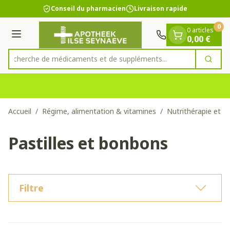
Diapositive 1 de 1
Aller au contenu
Conseil du pharmacien
Livraison rapide
0
0 articles
Menu
0,00 €
Recherche de médicaments et de suppléments
Cherc
Rechercher
Accueil
/
Régime, alimentation & vitamines
/
Nutrithérapie et bi
Pastilles et bonbons
Filtre