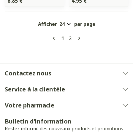
8,85 €
4,95 €
Afficher
par page
Pages
Vous lisez actuellement la pa
Page
1
2
Contactez nous
Service à la clientèle
Votre pharmacie
Bulletin d’information
Restez informé des nouveaux produits et promotions