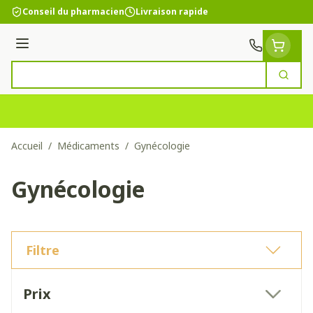
Aller au contenu
Conseil du pharmacien
Livraison rapide
Menu
Cherc
Rechercher
Accueil
/
Médicaments
/
Gynécologie
Gynécologie
Filtre
Passer à la liste des produits
Prix
filter