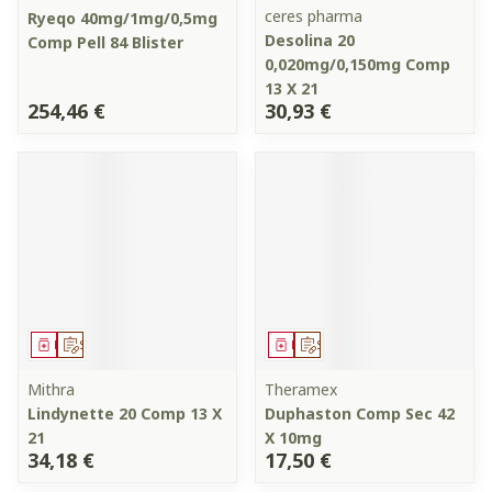
ceres pharma
Ryeqo 40mg/1mg/0,5mg
Desolina 20
Comp Pell 84 Blister
0,020mg/0,150mg Comp
13 X 21
254,46 €
30,93 €
Médicament
Sur prescription
Médicament
Sur prescription
Mithra
Theramex
Lindynette 20 Comp 13 X
Duphaston Comp Sec 42
21
X 10mg
34,18 €
17,50 €