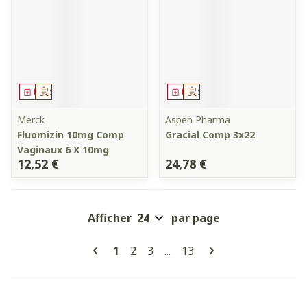
Médicament
Sur prescription
Médicament
Sur prescription
Merck
Aspen Pharma
Fluomizin 10mg Comp
Gracial Comp 3x22
Vaginaux 6 X 10mg
12,52 €
24,78 €
Afficher
par page
Pages
Vous lisez actuellement la page
Page
Page
Page
1
2
3
...
13