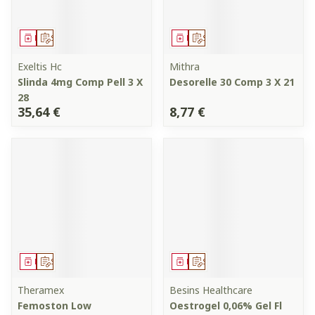
Médicament
Sur prescription
Médicament
Sur prescription
Exeltis Hc
Mithra
Slinda 4mg Comp Pell 3 X
Desorelle 30 Comp 3 X 21
28
35,64 €
8,77 €
Médicament
Sur prescription
Médicament
Sur prescription
Theramex
Besins Healthcare
Femoston Low
Oestrogel 0,06% Gel Fl