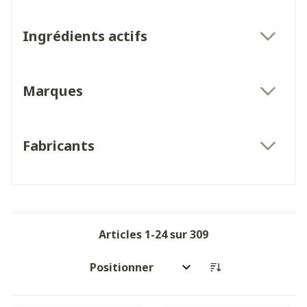
Ingrédients actifs
filter
Marques
filter
Fabricants
filter
Articles
1
-
24
sur
309
Trier par: