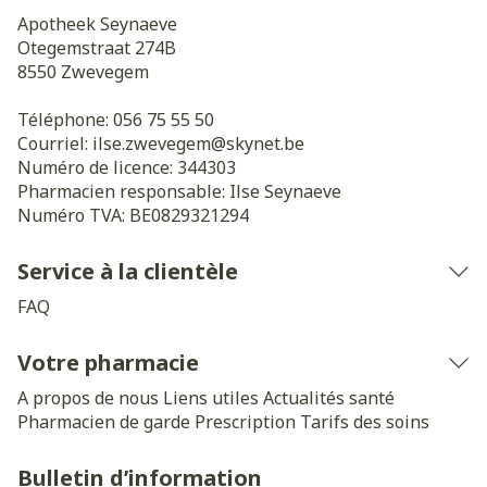
Apotheek Seynaeve
Otegemstraat 274B
8550
Zwevegem
Téléphone:
056 75 55 50
Courriel:
ilse.zwevegem@
skynet.be
Numéro de licence:
344303
Pharmacien responsable:
Ilse Seynaeve
Numéro TVA:
BE0829321294
Service à la clientèle
FAQ
Votre pharmacie
A propos de nous
Liens utiles
Actualités santé
Pharmacien de garde
Prescription
Tarifs des soins
Bulletin d’information