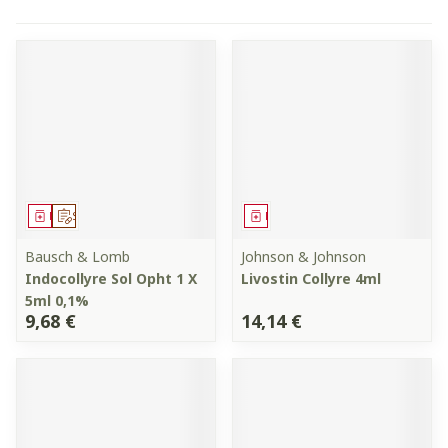
Médicament
Sur prescription
Médicament
Bausch & Lomb
Johnson & Johnson
Indocollyre Sol Opht 1 X
Livostin Collyre 4ml
5ml 0,1%
9,68 €
14,14 €