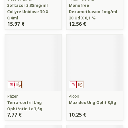
Softacor 3,35mg/ml
Monofree
Collyre Unidose 30 X
Dexamethason 1mg/ml
0,4ml
20 Ud X 0,1 %
15,97 €
12,56 €
Médicament
Sur prescription
Médicament
Sur prescription
Pfizer
Alcon
Terra-cortril Ung
Maxidex Ung Opht 3,5g
Opht/otic 1x 3,5g
7,77 €
10,25 €