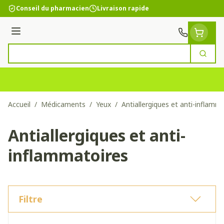
Aller au contenu
Conseil du pharmacien
Livraison rapide
Menu
Cherc
Rechercher
Accueil
/
Médicaments
/
Yeux
/
Antiallergiques et anti-inflamm
Antiallergiques et anti-
inflammatoires
Filtre
Passer à la liste des produits