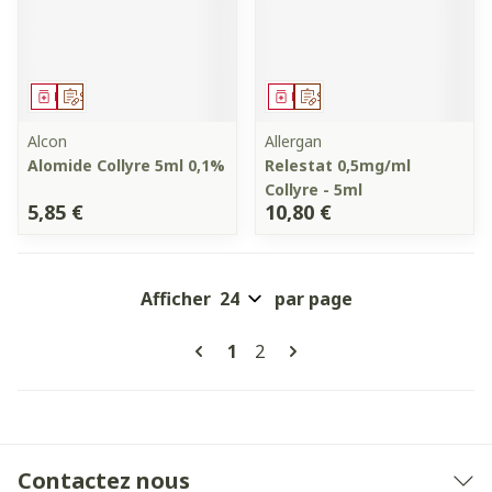
Médicament
Sur prescription
Médicament
Sur prescription
Alcon
Allergan
Alomide Collyre 5ml 0,1%
Relestat 0,5mg/ml
Collyre - 5ml
5,85 €
10,80 €
Afficher
par page
Pages
Vous lisez actuellement la pa
Page
1
2
Contactez nous