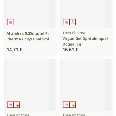
Médicament
Médicament
Sur prescription
Thea Pharma
Altriabak 0,25mg/ml Pi
Virgan Gel Ophtalmique/
Pharma Collyre Sol 5ml
Ooggel 5g
14,71 €
16,61 €
Médicament
Sur prescription
Médicament
Sur prescription
Thea Pharma
Thea Pharma