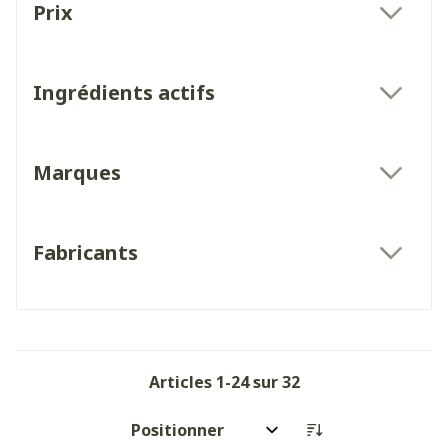
Prix
filter
Ingrédients actifs
filter
Marques
filter
Fabricants
filter
Articles
1
-
24
sur
32
Trier par: