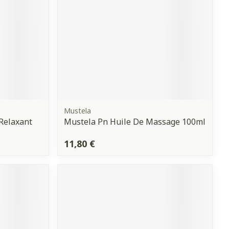
Yeux
s
Afficher plus
anti-insectes
Senteur
Mustela
Relaxant
Mustela Pn Huile De Massage 100ml
11,80 €
CBD