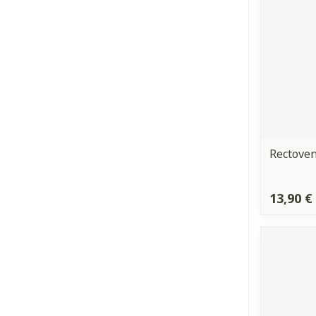
Cheveux
Piluliers et a
Soins du visa
Taches de pig
Rectoven
Peau sensible 
irritée
Peau mixte
13,90 €
Peau terne
Afficher plus
Ronflement