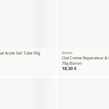
Ombres à paupières
Massage
Afficher plus
Afficher plu
ccessoires
Masques chirurgique
ge
Compléments
Répulsifs 
nutritionnels
mentation
al Acute Gel Tube 50g
Boiron
- peau
Cbd Creme Reparateur & 
70g Boiron
18,30 €
Autobronzants
Rasage