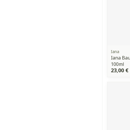
Iana
Iana Ba
100ml
23,00 €