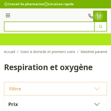
Aller au contenu
Conseil du pharmacien
Livraison rapide
Menu
Cherc
Rechercher
Accueil
/
Soins à domicile et premiers soins
/
Matériel paramédi
Respiration et oxygène
Filtre
Passer à la liste des produits
Prix
filter