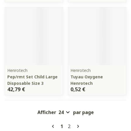
Henrotech
Henrotech
Pep/rmt Set Child Large
Tuyau Oxygene
Disposable Size 3
Henrotech
42,79 €
0,52 €
Afficher
par page
Pages
Vous lisez actuellement la pa
Page
1
2