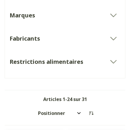
Marques
filter
Fabricants
filter
Restrictions alimentaires
filter
Articles
1
-
24
sur
31
Trier par: