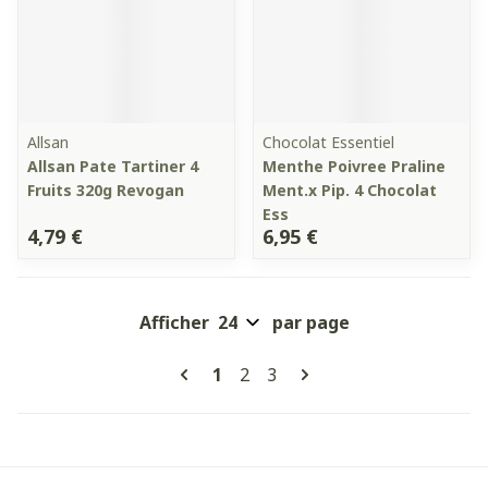
Allsan
Chocolat Essentiel
Allsan Pate Tartiner 4
Menthe Poivree Praline
Fruits 320g Revogan
Ment.x Pip. 4 Chocolat
Ess
4,79 €
6,95 €
Afficher
par page
Pages
Vous lisez actuellement la pag
Page
Page
1
2
3