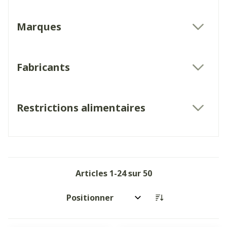
Marques
filter
Fabricants
filter
Restrictions alimentaires
filter
Articles
1
-
24
sur
50
Trier par: