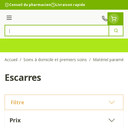
Aller au contenu
Conseil du pharmacien
Livraison rapide
Menu
Cherc
Rechercher
Accueil
/
Soins à domicile et premiers soins
/
Matériel paramédi
Escarres
Filtre
Passer à la liste des produits
Prix
filter