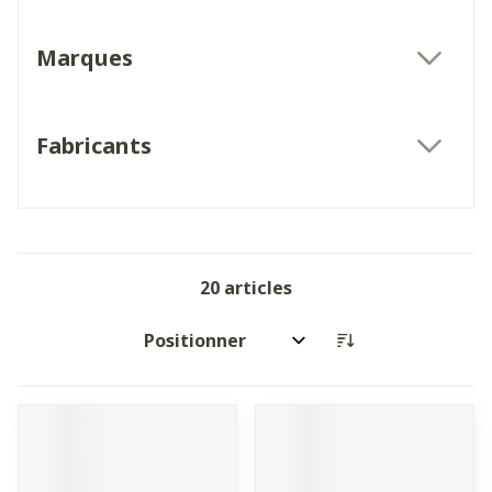
Marques
filter
Fabricants
filter
20
articles
Trier par: