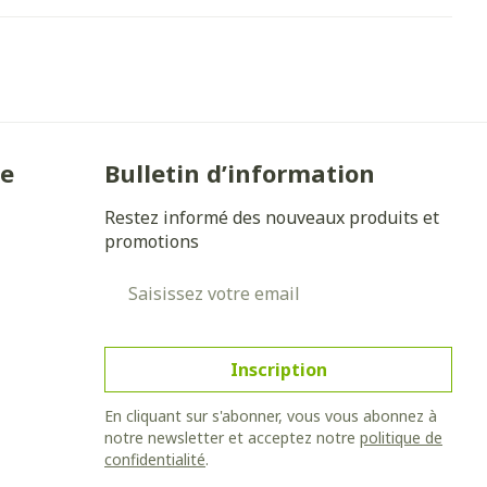
 solaire
Hygiène
Lit
l
Bain et douche
Escarres
Afficher plus
ie
Voies urinaires
e
 au soleil
ie
Bulletin d’information
anxiété et
Arrêter de fumer
s
Restez informé des nouveaux produits et
promotions
et
Instruments
: bandages
Adresse mail
Médicaments anti-
ques
tumoraux
et hygiène
Démaquillage et
nettoyage
Inscription
s et
Lait, gel, huile et crème de
Anesthésie
on
nettoyage
En cliquant sur s'abonner, vous vous abonnez à
notre newsletter et acceptez notre
politique de
ntime
Tonic - lotion
 pieds
confidentialité
.
hie
Médications diverses
Eau micellaire
s