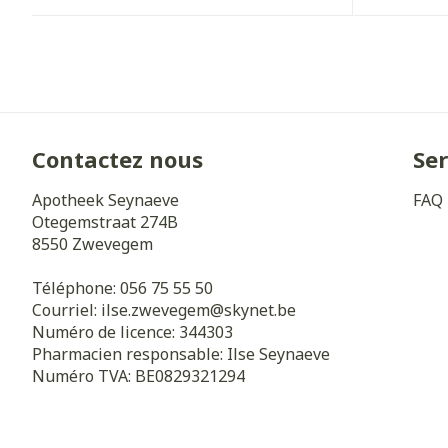
Pieds et jamb
Accessoires aé
Crème, gel et 
Pieds secs, call
Oxygène
crevasses
Système respi
Ampoules
Callosités
Contactez nous
Ser
Cors
Muscles et
articulations
Apotheek Seynaeve
FAQ
Afficher plus
Otegemstraat 274B
Aiguilles et s
8550
Zwevegem
Infections
Seringues
Téléphone:
056 75 55 50
Spécifiqueme
Solution injec
Courriel:
ilse.zwevegem@
skynet.be
les hommes
Numéro de licence:
344303
Aiguilles
Soins du corps
Pharmacien responsable:
Ilse Seynaeve
Poux
Aiguilles stylo
Numéro TVA:
BE0829321294
Déodorants
Afficher plus
Soins du visag
Diagnostique