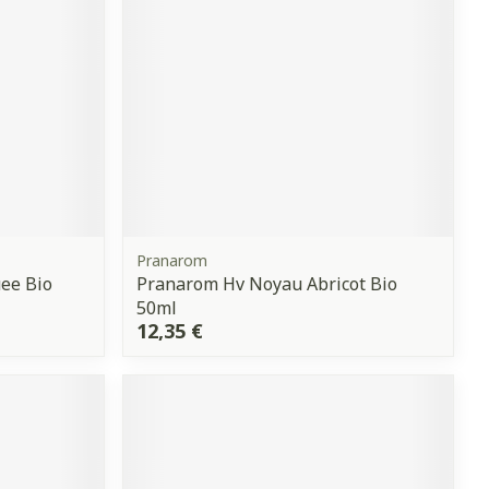
Yeux
s
Afficher plus
anti-insectes
Senteur
Pranarom
ee Bio
Pranarom Hv Noyau Abricot Bio
50ml
12,35 €
CBD