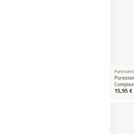
Cheveux
Piluliers et a
Soins du visa
Taches de pig
Peau sensible 
Puressent
irritée
Puressen
Peau mixte
Complexe
15,95 €
Peau terne
Afficher plus
Ronflement