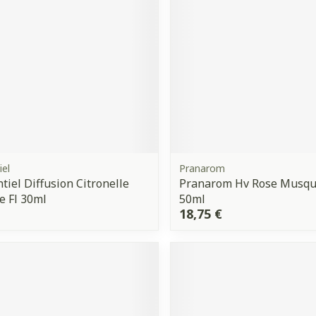
Ombres à paupières
Massage
Afficher plus
Afficher plu
ccessoires
Masques chirurgique
ge
Compléments
Répulsifs 
nutritionnels
mentation
- peau
iel
Pranarom
tiel Diffusion Citronelle
Pranarom Hv Rose Musqu
 Fl 30ml
50ml
18,75 €
Autobronzants
Rasage