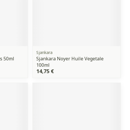
Sjankara
cs 50ml
Sjankara Noyer Huile Vegetale
100ml
14,75 €