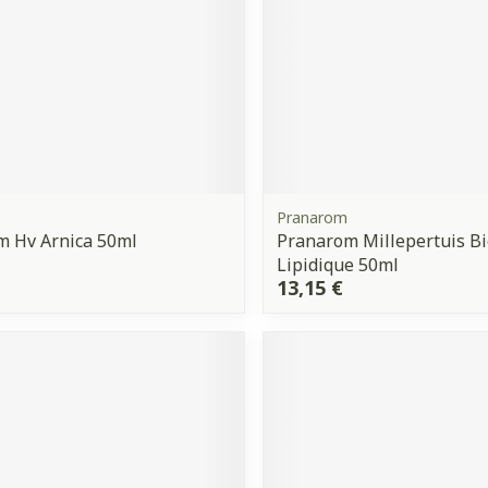
Pranarom
m Hv Arnica 50ml
Pranarom Millepertuis Bio
Lipidique 50ml
13,15 €