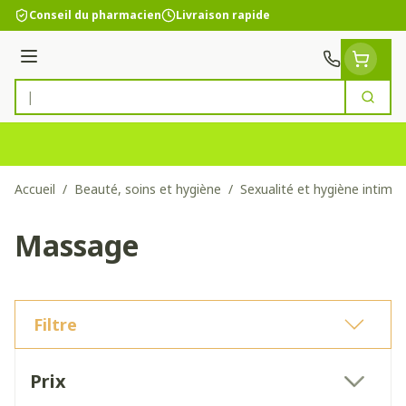
Aller au contenu
Conseil du pharmacien
Livraison rapide
Menu
Cherc
Rechercher
Accueil
/
Beauté, soins et hygiène
/
Sexualité et hygiène intime
Massage
Filtre
Passer à la liste des produits
Prix
filter