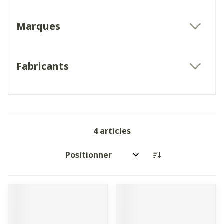
Marques
filter
Fabricants
filter
4
articles
Trier par: