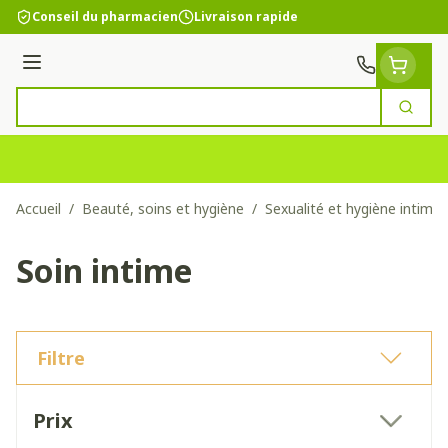
Aller au contenu
Conseil du pharmacien
Livraison rapide
Menu
Cherc
Rechercher
Accueil
/
Beauté, soins et hygiène
/
Sexualité et hygiène intime
Soin intime
Filtre
Passer à la liste des produits
Prix
filter