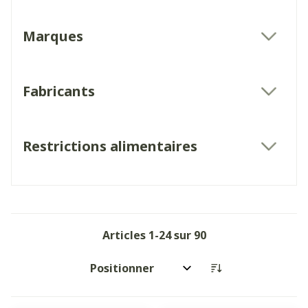
Marques
filter
Fabricants
filter
Restrictions alimentaires
filter
Articles
1
-
24
sur
90
Trier par: