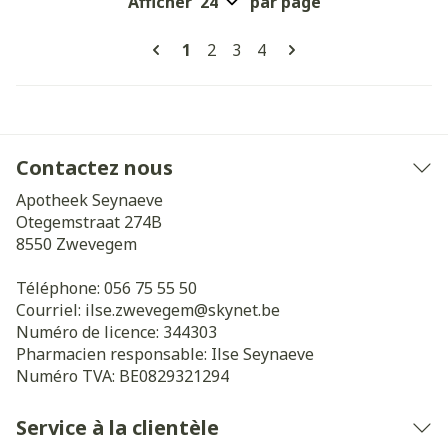
Afficher
par page
Pages
Vous lisez actuellement la page
Page
Page
Page
1
2
3
4
Contactez nous
Apotheek Seynaeve
Otegemstraat 274B
8550
Zwevegem
Téléphone:
056 75 55 50
Courriel:
ilse.zwevegem@
skynet.be
Numéro de licence:
344303
Pharmacien responsable:
Ilse Seynaeve
Numéro TVA:
BE0829321294
Service à la clientèle