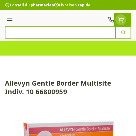
Aller au contenu
Conseil du pharmacien
Livraison rapide
Menu
Cherc
Rechercher
Allevyn Gentle Border Multisite
Indiv. 10 66800959