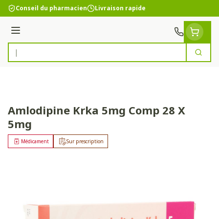
Aller au contenu
Conseil du pharmacien
Livraison rapide
Menu
Cherc
Rechercher
Amlodipine Krka 5mg Comp 28 X
5mg
Médicament
Sur prescription