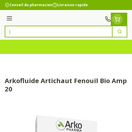
Aller au contenu
Conseil du pharmacien
Livraison rapide
Menu
Cherc
Rechercher
Arkofluide Artichaut Fenouil Bio Amp
20