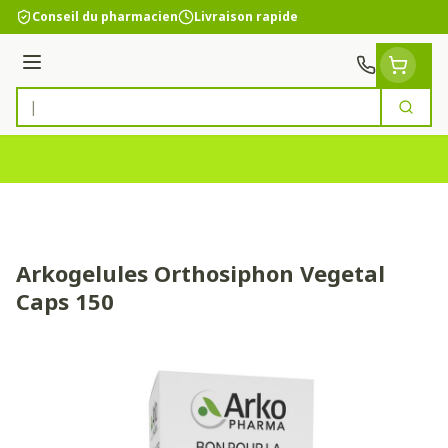
Aller au contenu
Conseil du pharmacien
Livraison rapide
Menu
Cherc
Rechercher
Arkogelules Orthosiphon Vegetal
Caps 150